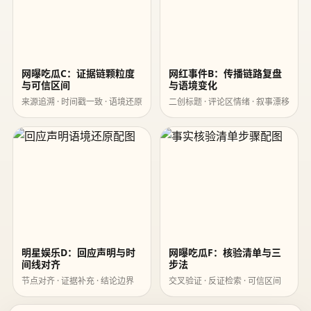
网曝吃瓜C：证据链颗粒度
网红事件B：传播链路复盘
与可信区间
与语境变化
来源追溯 · 时间戳一致 · 语境还原
二创标题 · 评论区情绪 · 叙事漂移
明星娱乐D：回应声明与时
网曝吃瓜F：核验清单与三
间线对齐
步法
节点对齐 · 证据补充 · 结论边界
交叉验证 · 反证检索 · 可信区间