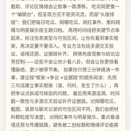
截取、评论区情绪会让叙事一路漂移。 吃瓜网更像一
个“编辑台”，但呈现方式不是资讯流，而是“头版排
版”：我们把每日吃瓜、网曝吃瓜、网红事件、黑料网
曝与明星娱乐按主题归档， 再用时间线把关键节点串
起来，标注信息类型与可信区间，让你先看到事实框
架，再决定要不要深入。专业方法包括多源交叉验
证、语境还原、证据链补齐、 舆情热度观察与结论边
界控制——这些不会让你少看八卦，但会让你更快看
懂脉络、更少被带节奏。 如果你只想三分钟搞清一件
事，建议按“框架→争议→证据链”的顺序阅读：先用
三句话建立事实框架（谁、何时、发生了什么），再
把争议点拆成可核验的问题， 最后用来源追溯、时间
戳一致性与多源交叉验证补齐证据链。对网曝吃瓜，
截图、录屏与聊天记录的可信区间不同，我们会把材
料颗粒度写清楚； 对网红事件与明星娱乐，重点看语
境还原与传播链路，避免被二创标题和情绪评论偷换