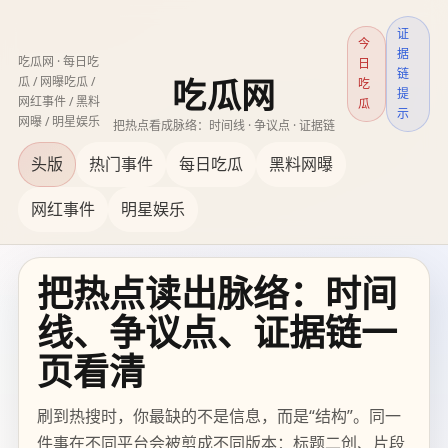
证
今
据
吃瓜网 · 每日吃
日
链
瓜 / 网曝吃瓜 /
吃
吃瓜网
提
网红事件 / 黑料
瓜
示
网曝 / 明星娱乐
把热点看成脉络：时间线 · 争议点 · 证据链
头版
热门事件
每日吃瓜
黑料网曝
网红事件
明星娱乐
把热点读出脉络：时间
线、争议点、证据链一
页看清
刷到热搜时，你最缺的不是信息，而是“结构”。同一
件事在不同平台会被剪成不同版本：标题二创、片段