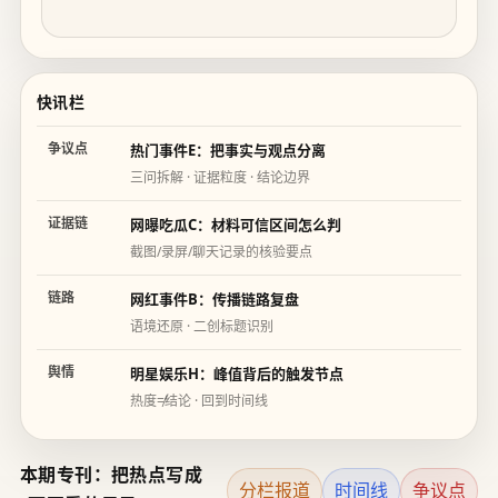
快讯栏
争议点
热门事件E：把事实与观点分离
三问拆解 · 证据粒度 · 结论边界
证据链
网曝吃瓜C：材料可信区间怎么判
截图/录屏/聊天记录的核验要点
链路
网红事件B：传播链路复盘
语境还原 · 二创标题识别
舆情
明星娱乐H：峰值背后的触发节点
热度≠结论 · 回到时间线
本期专刊：把热点写成
分栏报道
时间线
争议点