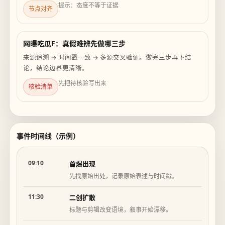
提示：态度不等于证据
节点对齐
网曝吃瓜F：真假难辨先做哪三步
来源追溯 → 时间戳一致 → 多源交叉验证。做完三步再下结
论，结论边界更清晰。
先把待核验写出来
核验清单
事件时间线（示例）
09:10
首爆出现
先找原始出处，记录原始表述与时间戳。
11:30
二创扩散
标题与剪辑改变语境，叙事开始漂移。