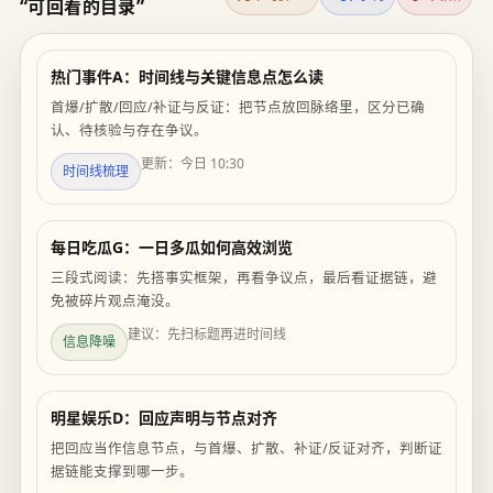
“可回看的目录”
热门事件A：时间线与关键信息点怎么读
首爆/扩散/回应/补证与反证：把节点放回脉络里，区分已确
认、待核验与存在争议。
更新：今日 10:30
时间线梳理
每日吃瓜G：一日多瓜如何高效浏览
三段式阅读：先搭事实框架，再看争议点，最后看证据链，避
免被碎片观点淹没。
建议：先扫标题再进时间线
信息降噪
明星娱乐D：回应声明与节点对齐
把回应当作信息节点，与首爆、扩散、补证/反证对齐，判断证
据链能支撑到哪一步。